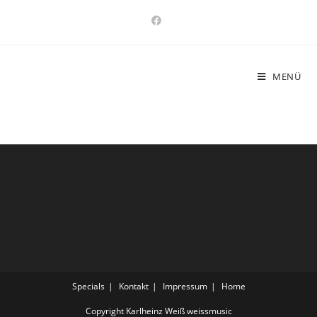
Zum
Inhalt
springen
MENÜ
Specials
Kontakt
Impressum
Home
Copyright Karlheinz Weiß weissmusic