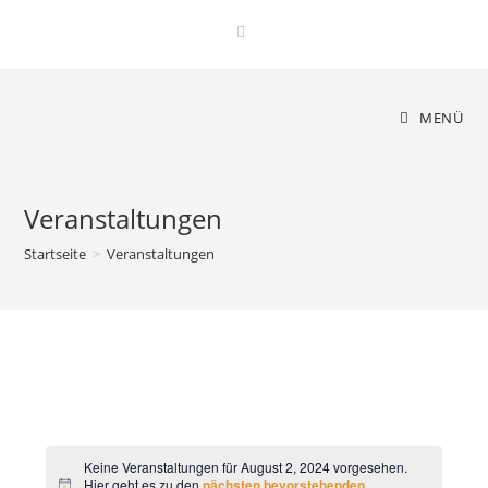
Zum
Inhalt
springen
MENÜ
Veranstaltungen
Startseite
>
Veranstaltungen
Keine Veranstaltungen für August 2, 2024 vorgesehen.
Hier geht es zu den
nächsten bevorstehenden