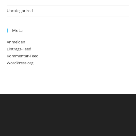
c
o
h
Uncategorized
n
t
e
Meta
n
Anmelden
,
Eintrags-Feed
N
Kommentar-Feed
a
WordPress.org
v
i
g
a
t
i
o
n