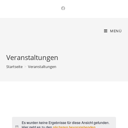
Zum
Inhalt
springen
MENÜ
Veranstaltungen
Startseite
>
Veranstaltungen
Es wurden keine Ergebnisse für diese Ansicht gefunden.
Hier geht es zu den
nächsten bevorstehenden