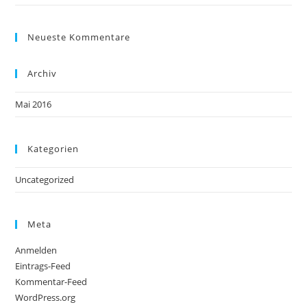
c
o
h
n
Neueste Kommentare
t
e
Archiv
n
,
Mai 2016
N
a
Kategorien
v
i
Uncategorized
g
a
Meta
t
i
Anmelden
Eintrags-Feed
o
Kommentar-Feed
n
WordPress.org